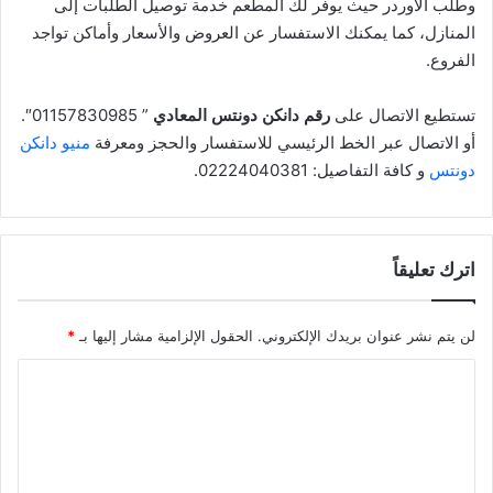
وطلب الأوردر حيث يوفر لك المطعم خدمة توصيل الطلبات إلى
المنازل، كما يمكنك الاستفسار عن العروض والأسعار وأماكن تواجد
الفروع.
تستطيع الاتصال على
رقم دانكن دونتس المعادي
” 01157830985″.
أو الاتصال عبر الخط الرئيسي للاستفسار والحجز ومعرفة
منيو دانكن
دونتس
و كافة التفاصيل: 02224040381.
اترك تعليقاً
لن يتم نشر عنوان بريدك الإلكتروني.
الحقول الإلزامية مشار إليها بـ
*
ا
ل
ت
ع