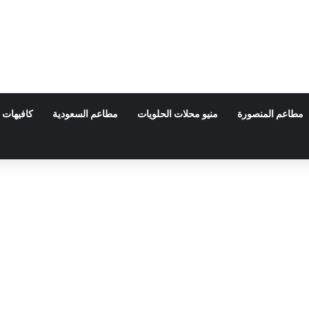
مطاعم المنصورة
منيو محلات الحلويات
مطاعم السعودية
كافيهات 