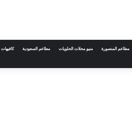
مطاعم المنصورة
منيو محلات الحلويات
مطاعم السعودية
كافيهات 