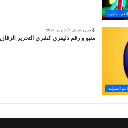
عم القاهرة
شروق شريف
5 يونيو، 2024
منيو و رقم دليفري كشري التحرير الزقازيق 24
عم الشرقية