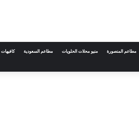
مطاعم المنصورة
منيو محلات الحلويات
مطاعم السعودية
كافيهات 