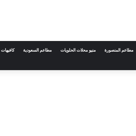
مطاعم المنصورة
منيو محلات الحلويات
مطاعم السعودية
كافيهات 