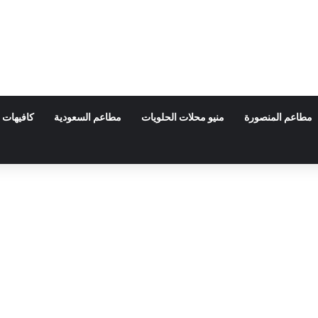
مطاعم المنصورة
منيو محلات الحلويات
مطاعم السعودية
كافيهات 