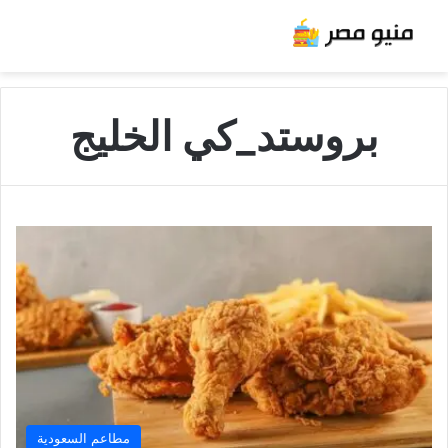
بروستد_كي الخليج
مطاعم السعودية