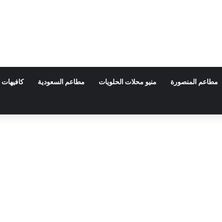
مطاعم المنصورة
منيو محلات الحلويات
مطاعم السعودية
كافيهات 