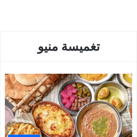
تغميسة منيو