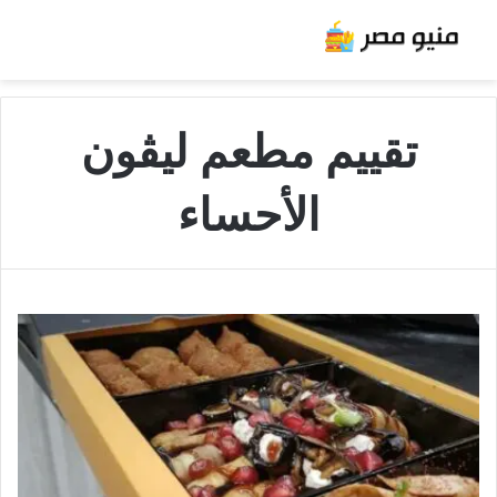
تقييم مطعم ليڤون
الأحساء