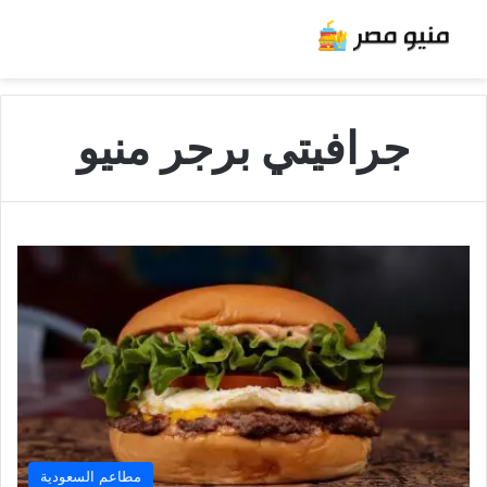
جرافيتي برجر منيو
مطاعم السعودية