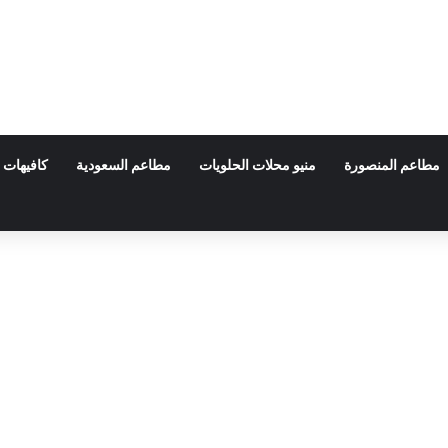
مطاعم المنصورة
منيو محلات الحلويات
مطاعم السعودية
كافيهات 