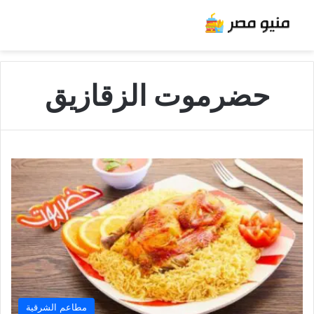
حضرموت الزقازيق
مطاعم الشرقية