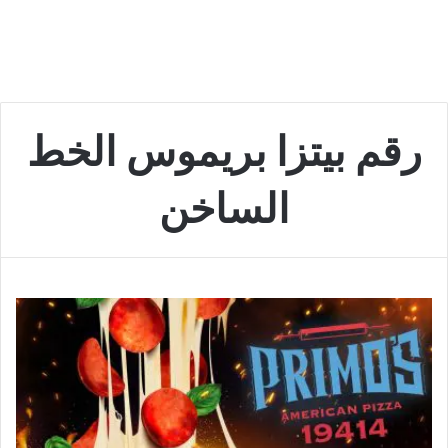
رقم بيتزا بريموس الخط
الساخن