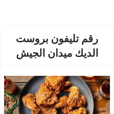
رقم تليفون بروست
الديك ميدان الجيش