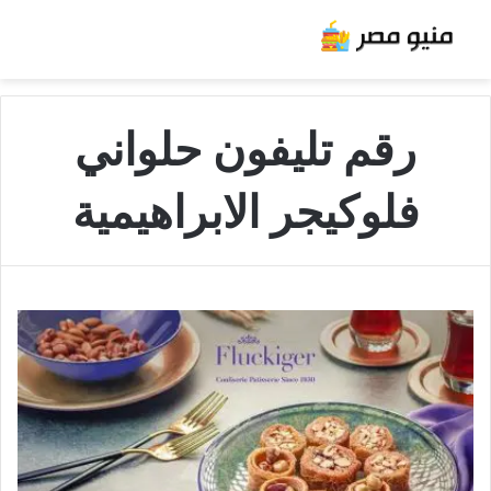
رقم تليفون حلواني
فلوكيجر الابراهيمية