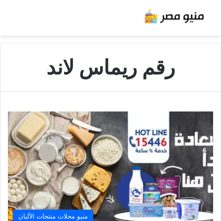
رقم ريماس لاند
منيو محلات منتجات الألبان