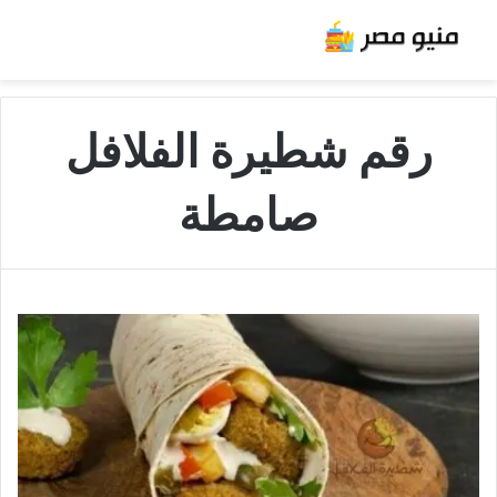
رقم شطيرة الفلافل
صامطة