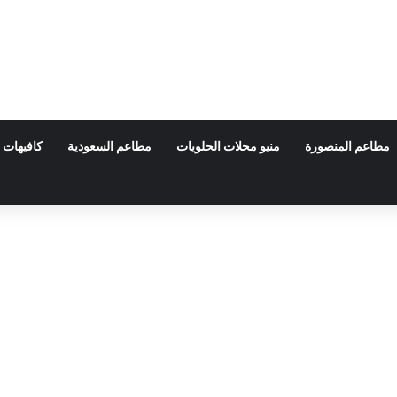
مطاعم المنصورة
منيو محلات الحلويات
مطاعم السعودية
كافيهات 