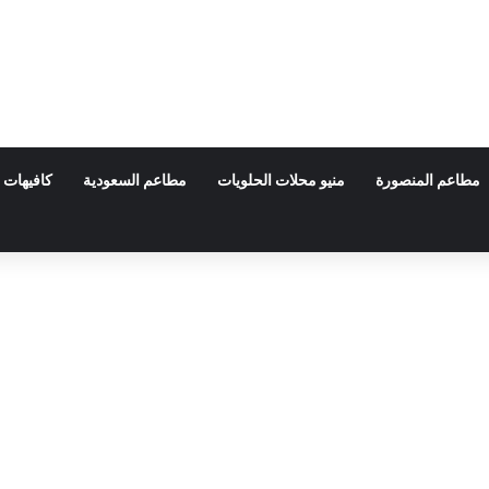
مطاعم المنصورة
منيو محلات الحلويات
مطاعم السعودية
كافيهات 