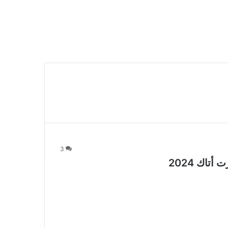
3
اك 2024