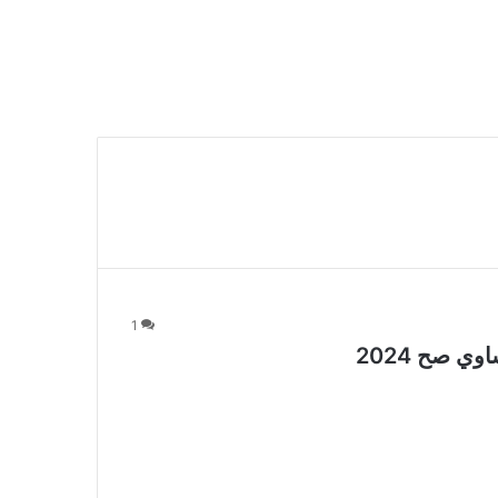
1
 صح 2024