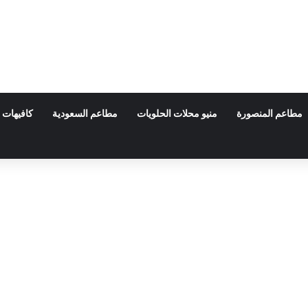
مطاعم المنصورة
منيو محلات الحلويات
مطاعم السعودية
كافيهات 