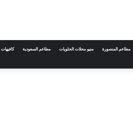
مطاعم المنصورة
منيو محلات الحلويات
مطاعم السعودية
كافيهات 