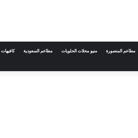
مطاعم المنصورة
منيو محلات الحلويات
مطاعم السعودية
كافيهات 