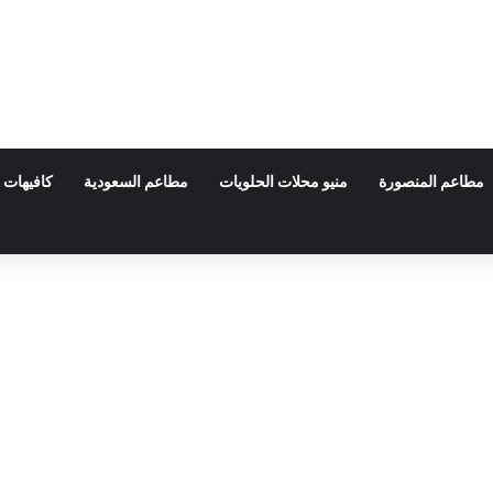
مطاعم المنصورة
منيو محلات الحلويات
مطاعم السعودية
كافيهات 