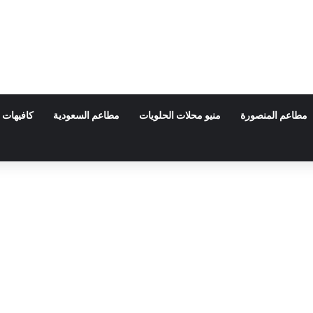
مطاعم المنصورة
منيو محلات الحلويات
مطاعم السعودية
كافيهات 