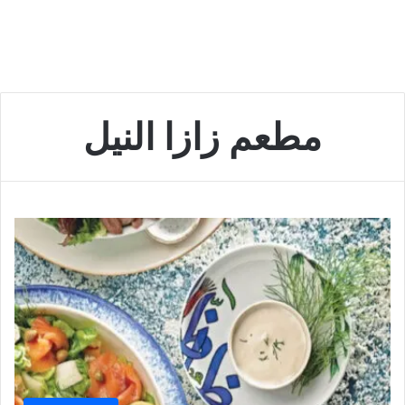
مطعم زازا النيل