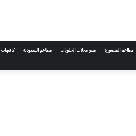
مطاعم المنصورة
منيو محلات الحلويات
مطاعم السعودية
كافيهات 