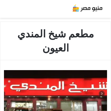
مطعم شيخ المندي
العيون