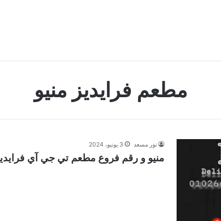
مطعم فرايديز منيو
نور مسعد
3 يونيو، 2024
منيو و رقم فروع مطعم تي جي آي فرايديز م