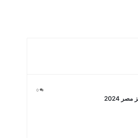
0
صر 2024