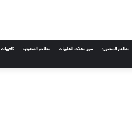
مطاعم المنصورة
منيو محلات الحلويات
مطاعم السعودية
كافيهات 