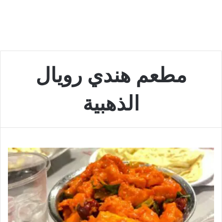
مطعم هندي رويال
الذهبية