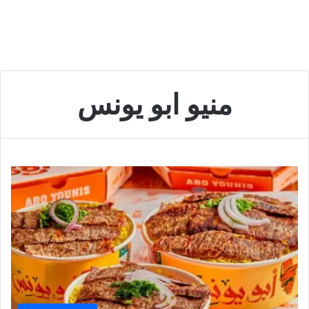
منيو ابو يونس