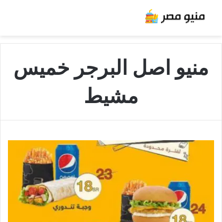
منيو اصل البرجر خميس
مشيط