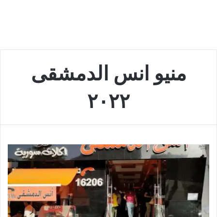
منيو انس الدمشقى
٢٠٢٢