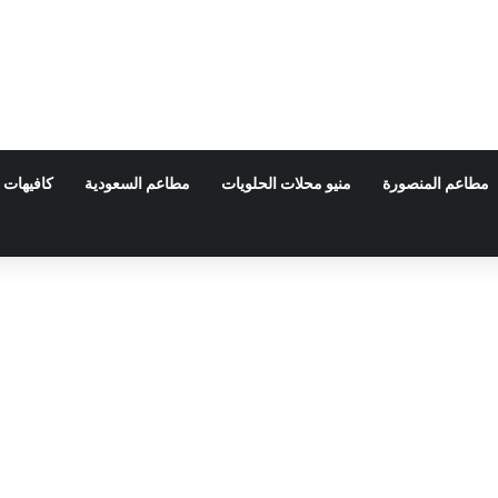
مطاعم المنصورة
منيو محلات الحلويات
مطاعم السعودية
كافيهات 