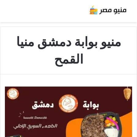
منيو بوابة دمشق منيا
القمح