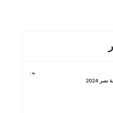
ر
1
صر 2024