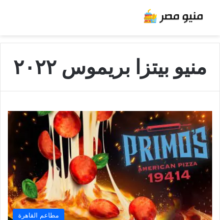
منيو بيتزا بريموس ٢٠٢٢
مطاعم القاهرة