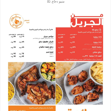
منيو دجاج تكا