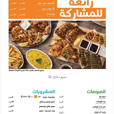
منيو دجاج تكا