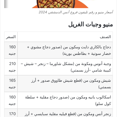
أسعار منيو و رقم تليفون فروع أنس الدمشقي 2024
منيو وجبات الغريل
الصنف
السعر
دجاج بالكاري دايت ومكون من (صدور دجاج مشوي +
160
خضار سوتية + بطاطس بورية)
جنيه
وجبة أنوس ومكونة من (مشكل شاورما – زنجر – شيش –
210
كبيبة شامي -أرز بسمتي)
جنيه
شيش ومكون من (قطع شيش طاووق صدور + أرز
165
بسمتي)
جنيه
اسكالوب بانيه ومكون من (صدور دجاج مقلية + سلطة
160
كول سلو)
جنيه
زنجر أنس ومكون من (قطع فيليه مقلية سبايسي + أرز
170