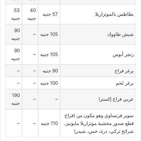
53
40
بطاطس بالموتزاريلا
57 جنيه
جنيه
جنيه
90
شيش طاووك
105 جنيه
–
جنيه
90
زنجر أنوس
105 جنيه
–
جنيه
برغر فراخ
90 جنيه
–
–
برغر لحم
100 جنيه
–
–
190
عربي فراخ إكسترا
–
–
جنيه
سوبر فرنساوي وهو مكون من (فراخ
قطع صدور محشية موتزاريلا مايونيز،
110 جنيه
–
–
شرائح تركي، ذرة، خس، شيدر)