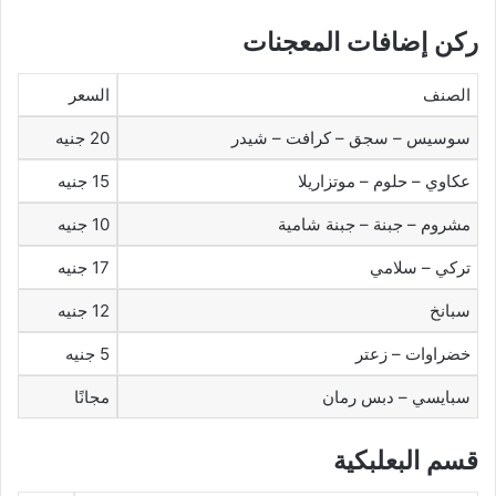
ركن إضافات المعجنات
الصنف
السعر
سوسيس – سجق – كرافت – شيدر
20 جنيه
عكاوي – حلوم – موتزاريلا
15 جنيه
مشروم – جبنة – جبنة شامية
10 جنيه
تركي – سلامي
17 جنيه
سبانخ
12 جنيه
خضراوات – زعتر
5 جنيه
سبايسي – دبس رمان
مجانًا
قسم البعلبكية