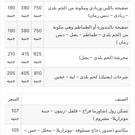
صفيحة باللبن وزبادي ومكونة من (لحم بلدى
750
380
190
– زبادى – دبس رمان)
جنيه
جنيه
جنيه
صفيحة بالبندورة أو الطماطم وهي مكونة
190
380
750
من (لحم بلدى – طماطم – بصل – دبس
جنيه
جنيه
جنيه
رمان )
210
415
825
مجرشة (لحم بلدى – بصل)
جنيه
جنيه
جنيه
205
405
810
شرحات (بفتيك) لحم بلدى – لية – عجين
جنيه
جنيه
جنيه
الصنف
السعر
تشكن رول (شاورما فراخ – فلفل -زيتون – جبنة
107
موتزاريلا- مشروم )
جنيه
بيكاسو (صدور دجاج مسلوقة -موتزاريلا – مخلل – خس –
105