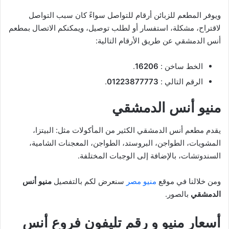
ويوفر المطعم للزبائن أرقام للتواصل سواءً كان سبب التواصل
لاقتراح، مشكلة، استفسار أو لطلب توصيل، ويمكنكم الاتصال بمطعم
أنس الدمشقي عن طريق الأرقام التالية:
الخط ساخن :
16206
.
الرقم التالي :
01223877773
.
منيو أنس الدمشقي
يقدم مطعم أنس الدمشقي الكثير من المأكولات مثل: البيتزا،
المشويات، الطواجن، البروستد، الطواجن، المعجنات الشامية،
السندوتشات، بالإضافة إلى الوجبات المختلفة.
ومن خلالنا في موقع
منيو مصر
سنعرض لكم بالتفصيل
منيو أنس
الدمشقي
بالصور.
أسعار منيو و رقم تليفون فروع أنس