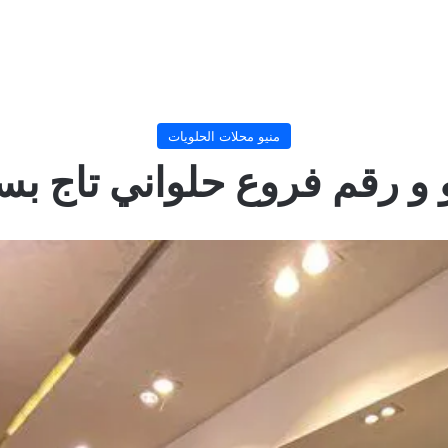
منيو محلات الحلويات
و رقم فروع حلواني تاج بسام 4